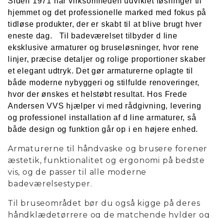
Siden 1971 har virksomheden udviklet løsninger til
hjemmet og det professionelle marked med fokus på
tidløse produkter, der er skabt til at blive brugt hver
eneste dag. Til badeværelset tilbyder d line
eksklusive armaturer og bruseløsninger, hvor rene
linjer, præcise detaljer og rolige proportioner skaber
et elegant udtryk. Det gør armaturerne oplagte til
både moderne nybyggeri og stilfulde renoveringer,
hvor der ønskes et helstøbt resultat. Hos Frede
Andersen VVS hjælper vi med rådgivning, levering
og professionel installation af d line armaturer, så
både design og funktion går op i en højere enhed.
Armaturerne til håndvaske og brusere forener
æstetik, funktionalitet og ergonomi på bedste
vis, og de passer til alle moderne
badeværelsestyper.
Til bruseområdet bør du også kigge på deres
håndklædetørrere og de matchende hylder og