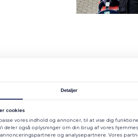
Andersen VVS har
Detaljer
erlig hjælp med a
r cookies
lpasse vores indhold og annoncer, til at vise dig funktione
vesammensætning 
k. Vi deler også oplysninger om din brug af vores hjemm
, annonceringspartnere og analysepartnere. Vores part