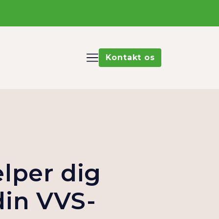
Kontakt os
ælper dig
in VVS-