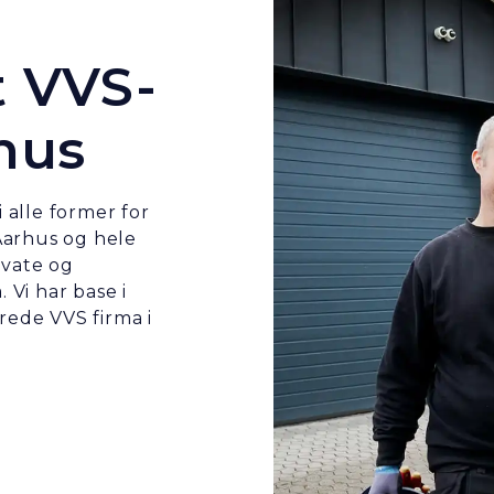
t VVS-
rhus
 alle former for
Aarhus og hele
ivate og
 Vi har base i
erede VVS firma i