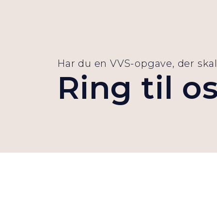
Har du en VVS-opgave, der skal
Ring til o
Ring til os på tlf. 86 21 97 00