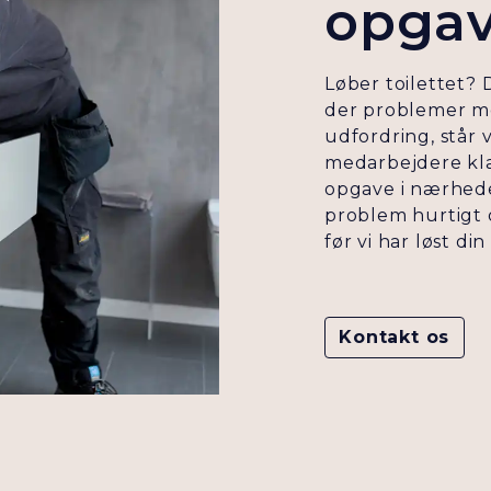
opga
Løber toilettet?
der problemer m
udfordring, står
medarbejdere kla
opgave i nærheden
problem hurtigt o
før vi har løst di
Kontakt os