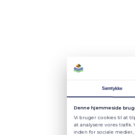
Familie i Hørning
“Frede 
Samtykke
en uvurd
Denne hjemmeside bruge
Vi bruger cookies til at ti
fra far
at analysere vores trafi
inden for sociale medier