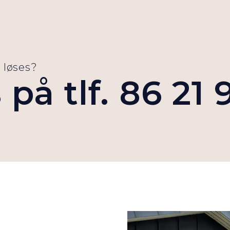
 løses?
s på tlf. 86 21