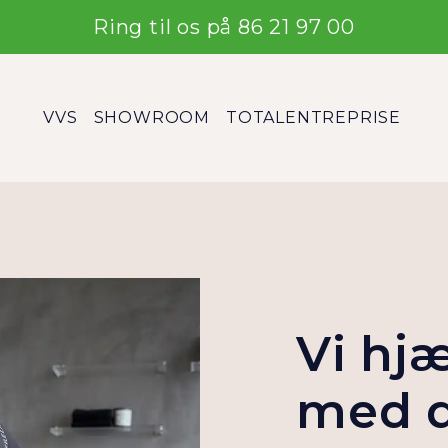
Ring til os på 86 21 97 00
VVS
SHOWROOM
TOTALENTREPRISE
Vi hj
med d