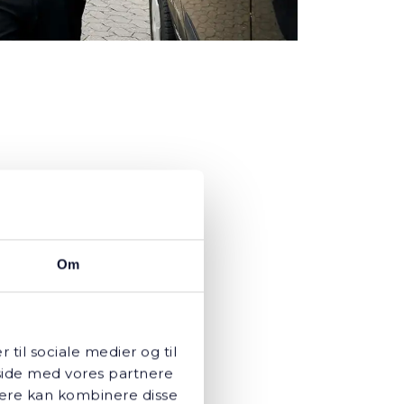
 været
Om
lt lige
r til sociale medier og til
til
eside med vores partnere
nere kan kombinere disse