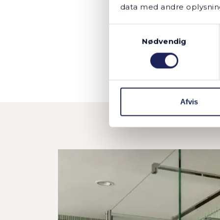
størrels
data med andre oplysninge
Samtykkevalg
– ja fakt
Nødvendig
Afvis