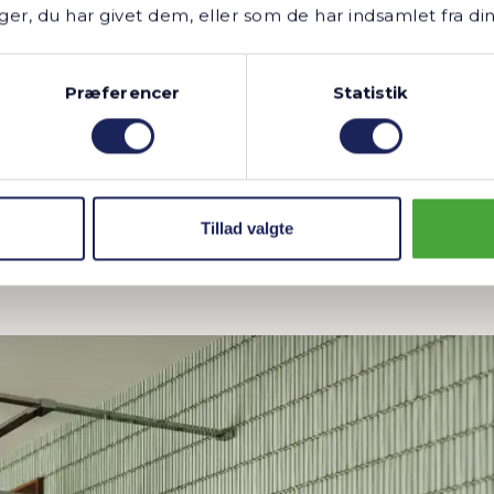
er på tuden til v
r, du har givet dem, eller som de har indsamlet fra din
isk på alt.”
Præferencer
Statistik
Tillad valgte